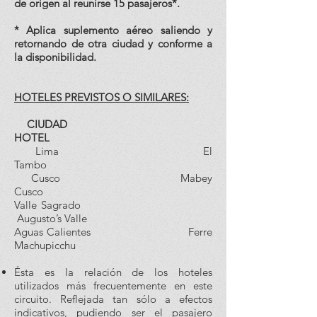
de origen al reunirse 15 pasajeros*.
* Aplica suplemento
aéreo saliendo y
retornando de otra ciudad y conforme a
la disponibilidad.
HOTELES PREVISTOS O SIMILARES:
CIUDAD
HOTEL
Lima El
Tambo
Cusco Mabey
Cusco
Valle Sagrado
Augusto’s Valle
Aguas Calientes Ferre
Machupicchu
Ésta es la relación de los hoteles
utilizados más frecuentemente en este
circuito. Reflejada tan sólo a efectos
indicativos, pudiendo ser el pasajero