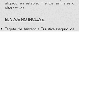
alojado en establecimientos similares o
alternativos
EL VIAJE NO INCLUYE:
Tarjeta de Asistencia Turística (seguro de
viajero): costo por persona 9.60 USD
hasta 64 años (pasajeros de 65 años en
adelante consultar opciones)
Ningún servicio no especificado.
Excursiones marcadas como opcionales.
Gastos personales y propinas a maleteros,
trasladistas y meseros.
Bebidas en alimentación.
Impuestos aéreos y Q’s pagaderos en
México: USD 480.00 (sujeto a cambio).