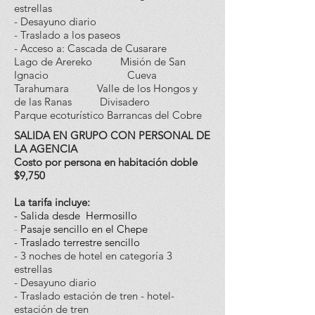
estrellas
- Desayuno diario
-
Traslado a los paseos
- Acceso a:
Cascada de Cusarare
Lago de Arereko
Misión de San
Ignacio
Cueva
Tarahumara
Valle de los Hongos y
de las Ranas
Divisadero
Parque ecoturístico Barrancas del Cobre
SALIDA EN GRUPO CON PERSONAL DE
LA AGENCIA
Costo por persona en habitación doble
$9,750
La tarifa incluye:
- Salida desde Hermosillo
-
Pasaje sencillo en el Chepe
- Traslado terrestre sencillo
- 3 noches de hotel en categoría 3
estrellas
- Desayuno diario
- Traslado estación de tren - hotel-
estación de tren