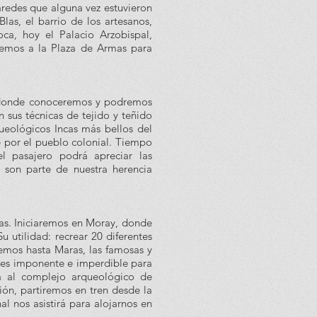
aredes que alguna vez estuvieron
as, el barrio de los artesanos,
ca, hoy el Palacio Arzobispal,
emos a la Plaza de Armas para
co donde conoceremos y podremos
sus técnicas de tejido y teñido
queológicos Incas más bellos del
e por el pueblo colonial. Tiempo
 pasajero podrá apreciar las
ue son parte de nuestra herencia
cas. Iniciaremos en Moray, donde
u utilidad: recrear 20 diferentes
emos hasta Maras, las famosas y
e es imponente e imperdible para
ta al complejo arqueológico de
ión, partiremos en tren desde la
l nos asistirá para alojarnos en