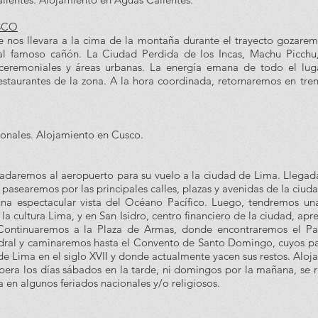
SCO
 nos llevara a la cima de la montaña durante el trayecto gozaremo
 famoso cañón. La Ciudad Perdida de los Incas, Machu Picchu, n
os ceremoniales y áreas urbanas. La energía emana de todo el lug
staurantes de la zona. A la hora coordinada, retornaremos en tren
sonales. Alojamiento en Cusco.
ladaremos al aeropuerto para su vuelo a la ciudad de Lima. Llegada
de pasearemos por las principales calles, plazas y avenidas de la c
una espectacular vista del Océano Pacífico. Luego, tendremos un
la cultura Lima, y en San Isidro, centro financiero de la ciudad, a
 Continuaremos a la Plaza de Armas, donde encontraremos el Pa
edral y caminaremos hasta el Convento de Santo Domingo, cuyos pas
de Lima en el siglo XVII y donde actualmente yacen sus restos. Alo
era los días sábados en la tarde, ni domingos por la mañana, se
 en algunos feriados nacionales y/o religiosos.