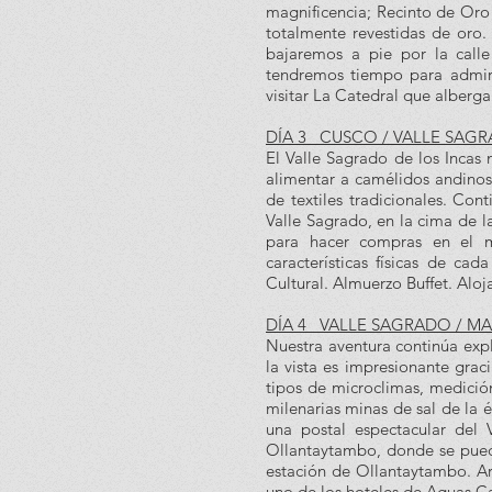
magnificencia; Recinto de Oro
totalmente revestidas de oro
bajaremos a pie por la call
tendremos tiempo para admir
visitar La Catedral que alberga
DÍA 3 CUSCO / VALLE SAG
El Valle Sagrado de los Incas
alimentar a camélidos andinos
de textiles tradicionales. Con
Valle Sagrado, en la cima de 
para hacer compras en el m
características físicas de ca
Cultural. Almuerzo Buffet. Aloj
DÍA 4 VALLE SAGRADO / M
Nuestra aventura continúa exp
la vista es impresionante graci
tipos de microclimas, medició
milenarias minas de sal de la 
una postal espectacular del 
Ollantaytambo, donde se puede
estación de Ollantaytambo. Ar
uno de los hoteles de Aguas Ca