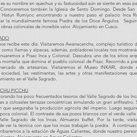
 es su nombre en quechua y su fastuosidad aún se siente en esas p
. Conoceremos también la Iglesia de Santo Domingo. Desde San Bl
e Hatun Rumiyoc encontrando a nuestro paso el palacio Inca Ro
ar la mundialmente famosa Piedra de los Doce Ángulos. Seguir
 obras coloniales de increíble valor. Alojamiento en Cusco.
RADO
 nos recibe este día. Visitaremos Awanacancha, complejo turísti
 como llamas y alpacas, además, pobladores locales nos mostrarán 
tinuaremos a Pisac Inca y Colonial. Descubra uno de los sitios ar
la montaña que domina el pueblo colonial de Pisac. Recorrido a pi
ercado de artesanías. Visitaremos el Museo INKARI, donde el
da sociedad, las vestimentas, las artes y otras manifestaciones q
amiento en el Valle Sagrado.
ACHU PICCHU
lorando los poco frecuentados tesoros del Valle Sagrado de los In
as a colosales terrazas concéntricas simulando un gran anfiteatro. S
n que aseguraba la producción agrícola del imperio. Luego seguir
época colonial. El contraste de sus pozos blancos con el verde vall
Valle Sagrado de los Incas. Almuerzo buffet. Por la tarde, visi
 ver la técnica con que los incas trabajan la piedra. A continuac
ribaremos a la estación de Aguas Calientes, donde nuestro persona
lientes. Alojamiento en Aguas Calientes.