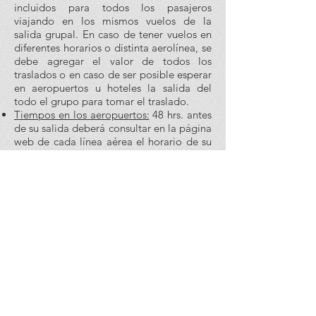
incluidos para todos los pasajeros
viajando en los mismos vuelos de la
salida grupal. En caso de tener vuelos en
diferentes horarios o distinta aerolínea, se
debe agregar el valor de todos los
traslados o en caso de ser posible esperar
en aeropuertos u hoteles la salida del
todo el grupo para tomar el traslado.
Tiempos en los aeropuertos:
48 hrs. antes
de su salida deberá consultar en la página
web de cada línea aérea el horario de su
vuelo, ya que pueden tener cambios
importantes en sus horarios. Y deberá
presentarse en el mostrador de la línea
aérea para realizar su check in 03 horas
antes de la salida para vuelos
Internacionales o 2 horas para vuelos
nacionales y estar en sala de abordaje 1
hora antes del horario marcado en su
pase de abordar como HORA DE
SALIDA, de lo contrario podría perder su
vuelo. Sugerimos bajar la aplicación de la
aerolínea con la que está viajando para
realizar estas consultas en tiempo real.