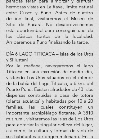
paradas serán para almorzar y disfrutar
hermosas vistas en La Raya, límite natural
entre Cusco y Puno. Antes de nuestro
destino final, visitaremos el Museo de
Sitio de Pucará. No desaprovechemos
esta oportunidad para conseguir uno de
los clásicos toritos de la localidad.
Arribaremos a Puno finalizando la tarde.
DÍA 6 LAGO TITICACA – Islas de los Uros
y Sillustani
Por la mañana, navegaremos el lago
Titicaca en una excursión de medio día,
visitando Los Uros situados en el interior
de la bahía del Lago Titicaca, a 6 km. del
Puerto Puno. Existen alrededor de 40 islas
dispersas construidas a base de totora
(planta acuática) y habitadas por 10 a 20
familias, las cuales constituyen un
importante archipiélago flotante. A 3810
m.s.n.m., visitaremos las islas de Los Uros
para apreciar la singular belleza del lugar,
así como, la cultura y formas de vida de
sus habitantes de origen milenario. En la