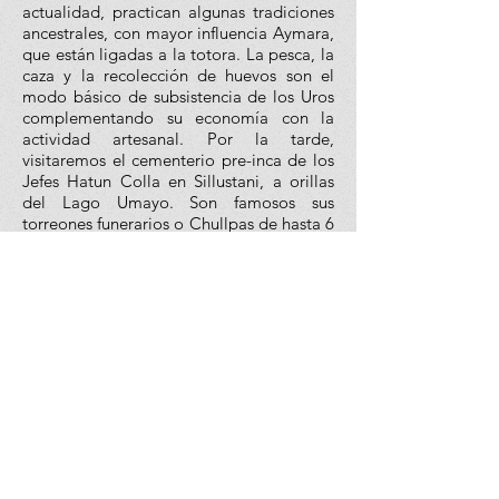
actualidad, practican algunas tradiciones
ancestrales, con mayor influencia Aymara,
que están ligadas a la totora. La pesca, la
caza y la recolección de huevos son el
modo básico de subsistencia de los Uros
complementando su economía con la
actividad artesanal. Por la tarde,
visitaremos el cementerio pre-inca de los
Jefes Hatun Colla en Sillustani, a orillas
del Lago Umayo. Son famosos sus
torreones funerarios o Chullpas de hasta 6
metros de altura. Alojamiento en Puno.
DÍA 7 JULIACA / LIMA – Visita de Ciudad
A la hora coordinada, nos trasladaremos
al aeropuerto para su vuelo a la ciudad de
Lima. Llegada a la ciudad de Lima,
asistencia. Saliendo del aeropuerto nos
dirigiremos a realizar una visita
panorámica (sin paradas) de la ciudad de
Lima. Empezaremos por la Plaza de
Armas, donde podremos apreciar los
principales atractivos que se encuentran a
su alrededor como el Palacio de