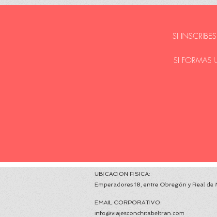
SI INSCRIBE
SI FORMAS 
UBICACION F
Emperadores 18, entre Obregón y Rea
EMAIL CORPORATI
info@viajesconchitabeltran.com
+