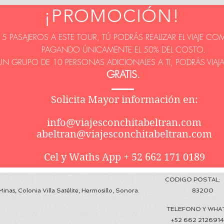
¡PROMOCIÓN!
S 5 PASAJEROS A ESTE TOUR, TÚ PODRÁS REALIZAR EL VIAJE C
PAGANDO ÚNICAMENTE EL 50% DEL COSTO.
UN GRUPO DE 10 PERSONAS ADICIONALES A TI, PODRÁS VIA
GRATIS.
Solicita Mayor información en:
info@viajesconchitabeltran.com
abeltran@viajesconchitabeltran.com
Cel y Waths App + 52 662 171 0189
ISICA: CODIGO POSTAL:
l de Minas, Colonia Villa Satélite, Hermosillo, Sonora. 83200
VO: TELEFONO Y WHATSAPP DE 
52 662 2126914