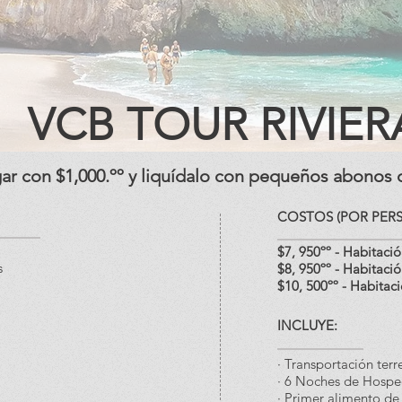
VCB TOUR RIVIER
gar con $1,000.ºº y liquídalo con pequeños abonos 
COSTOS (POR PER
$7, 950ºº
- Habitaci
s
$8, 950ºº
- Habitació
$10, 500ºº - Habita
INCLUYE:
· Transportación terr
· 6 Noches de Hospe
· Primer alimento de c