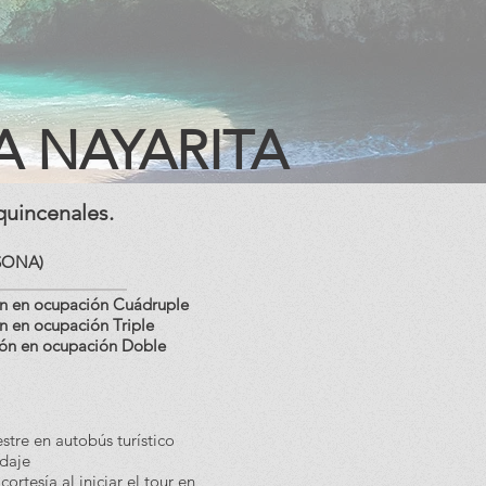
A NAYARITA
quincenales.
SONA)
ón en ocupación Cuádruple
n en ocupación Triple
ción en ocupación Doble
estre en autobús turístico
daje
ortesía al iniciar el tour en