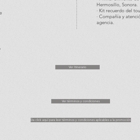
Hermosillo, Sonora.
· Kit recuerdo del tou
e
· Compañía y atenció
agencia.
o
Ver Itinerario
Ver términos y condiciones
Da click aquí para leer términos y condiciones aplicables a la promoción