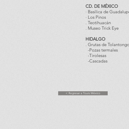
CD. DE MÉXICO
· Basílica de Guadalup
· Los Pinos
. Teotihuacán
. Museo Trick Eye
HIDALGO
. Grutas de Tolantong
-Pozas termales
-Tirolesas
-Cascadas
< Regresar a Tours México