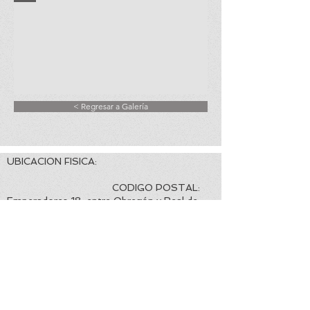
< Regresar a Galería
UBICACION FISICA:
CODIGO POSTAL:
Emperadores 18, entre Obregón y Real de
Minas, Colonia Villa Satélite, Hermosillo,
Sonora. 83200
EMAIL CORPORATIVO:
TELEFONO Y
WHATSAPP DE CONTACTO:
info@viajesconchitabeltran.com