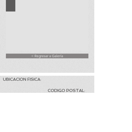
< Regresar a Galería
UBICACION FISICA:
CODIGO POSTAL:
Emperadores 18, entre Obregón y Real de
Minas, Colonia Villa Satélite, Hermosillo,
Sonora. 83200
EMAIL CORPORATIVO:
TELEFONO Y