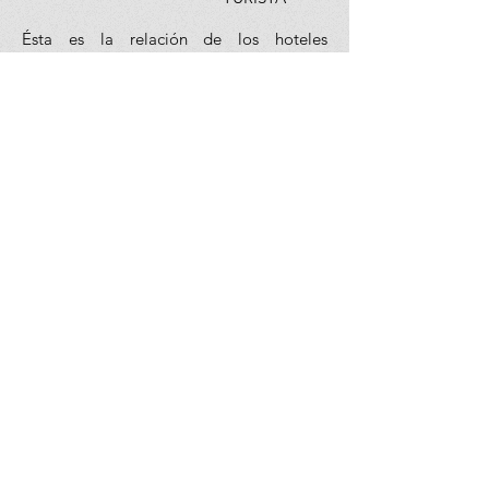
Ésta es la relación de los hoteles
utilizados más frecuentemente en este
circuito. Reflejada tan sólo a efectos
indicativos, pudiendo ser el pasajero
alojado en establecimientos similares o
alternativos
EL VIAJE INCLUYE:
BOLETO DE AVIÓN MÉXICO –
LONDRES / ROMA – MADRID – MÉXICO
VOLANDO EN CLASE TURISTA CON
IBERIA VÍA MADRID.
13 (TOUR DE 15 DÍAS) Ó 16 NOCHES
(TOUR DE 18 DÍAS) DE ALOJAMIENTO
EN CATEGORÍA INDICADA.
RÉGIMEN ALIMENTICIO SEGÚN
ITINERARIO.
VISITAS SEGÚN ITINERARIO.
GUÍA PROFESIONAL DE HABLA
HISPANA
TRASLADOS LOS INDICADOS.
TRANSPORTE EN AUTOCAR