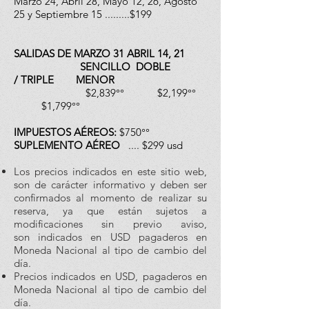
Marzo 24, Abril 28, Mayo 12, 26, Agosto
25 y Septiembre 15 .........$199
SALIDAS DE MARZO 31 ABRIL 14, 21
SENCILLO DOBLE
/
TRIPLE
MENOR
$2,839°° $2,199°°
$1,799°°
IMPUESTOS AÉREOS:
$750°°
SUPLEMENTO AÉREO
.... $299 usd
Los precios indicados en este sitio web,
son de carácter informativo y deben ser
confirmados al momento de realizar su
reserva, ya que están sujetos a
modificaciones sin previo aviso,
son
indicados en USD pagaderos en
Moneda Nacional al tipo de cambio del
día.
Precios indicados en USD, pagaderos en
Moneda Nacional al tipo de cambio del
día.