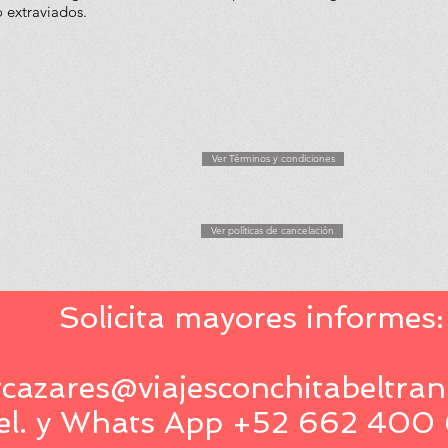
 extraviados.
Ver Términos y condiciones
Ver políticas de cancelación
Solicita mayores informes:
rcazares@viajesconchitabeltra
el. y Whats App +52 662 400 