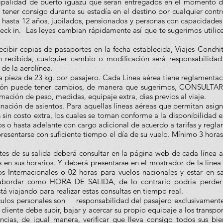
cipalidad de puerto iguazú que serán entregados en el momento de
ener consigo durante su estadía en el destino por cualquier control
 hasta 12 años, jubilados, pensionados y personas con capacidades
heck in.
Las leyes cambian rápidamente así que te sugerimos utilic
cibir copias de pasaportes en la fecha establecida, Viajes Conchi
n recibida, cualquier cambio o modificación será responsabilidad
 de la aerolínea.
a pieza de 23 kg. por pasajero. Cada Línea aérea tiene reglamentaci
ción puede tener cambios, de manera que sugerimos, CONSULTA
rmación de peso, medidas, equipaje extra, días previos al viaje.
ación de asientos. Para aquellas líneas aéreas que permitan asigna
 sin costo extra, los cuales se toman conforme a la disponibilidad 
os o hasta adelante con cargo adicional de acuerdo a tarifas y regl
resentarse con suficiente tiempo el día de su vuelo. Mínimo 3 horas
ntes de su salida deberá consultar en la página web de cada línea a
n sus horarios. Y deberá presentarse en el mostrador de la línea a
os Internacionales o 02 horas para vuelos nacionales y estar en 
abordar como HORA DE SALIDA, de lo contrario podría perder s
tá viajando para realizar estas consultas en tiempo real.
ículos personales son responsabilidad del pasajero exclusivamente.
liente debe subir, bajar y acercar su propio equipaje a los transpor
cias, de igual manera, verificar que lleva consigo todos sus bie