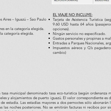
​EL VIAJE NO INCLUYE:
s Aires – Iguazú – Sao Paulo
Tarjeta de Asistencia Turística (s
9.60 USD hasta 64 años (pasajero
es en la categoría elegida.
opciones).
la categoría elegida.
Ningún servicio no especificado.
Gastos personales y propinas a male
Entradas a Parques Nacionales, arg
Impuestos aéreos y Q’s pagadero
cambio)
la tasa municipal denominado tasa eco-turistica (según ordenanza 
les y alojamientos de puerto iguazú. El valor correspondiente es de
e estadía. Las estadías mayores a dos pernoctes sólo abonarán la
 las noches posteriores. No se emitirán facturas ni recibos por s