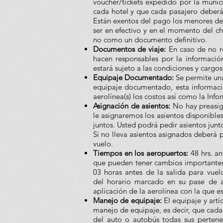
voucher/tickets expedido por la muni
cada hotel y que cada pasajero deberá t
Están exentos del pago los menores de
ser en efectivo y en el momento del c
no como un documento definitivo.
Documentos de viaje:
En caso de no re
hacen responsables por la informació
estará sujeto a las condiciones y cargos
Equipaje Documentado:
Se permite un
equipaje documentado, esta informa
aerolínea(s) los costos así como la Info
Asignación de asientos:
No hay preasign
le asignaremos los asientos disponibles
juntos. Usted podrá pedir asientos junt
Si no lleva asientos asignados deberá p
vuelo.
Tiempos en los aeropuertos:
48 hrs. a
que pueden tener cambios importantes e
03 horas antes de la salida para vuel
del horario marcado en su pase de 
aplicación de la aerolínea con la que es
Manejo de equipaje:
El equipaje y art
manejo de equipaje, es decir, que cada c
del auto o autobús todas sus pertenen