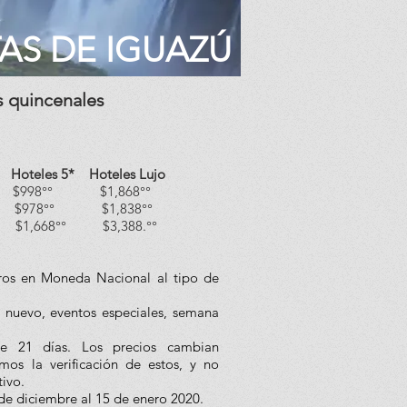
TAS DE IGUAZÚ
s quincenales
eles 5* Hoteles Lujo
998°° $1,868°°
78°° $1,838°°
$1,668°° $3,388.°°
ros en Moneda Nacional al tipo de
o nuevo, eventos especiales, semana
de 21 días. Los precios cambian
mos la verificación de estos, y no
tivo.
de diciembre al 15 de enero 2020.