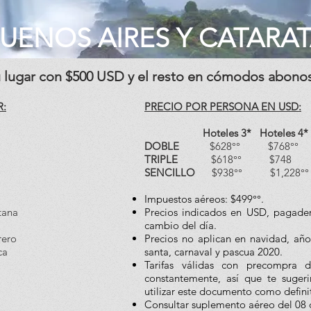
BUENOS AIRES Y CATARA
u lugar con $500 USD y el resto en cómodos abono
R:
PRECIO POR PERSONA EN USD:
Hoteles 3* Hoteles 4* Hot
DOBLE
$628°° $768°° $
TRIPLE
$618°° $748 $9
SENCILLO
$938°° $1,228°° 
Impuestos aéreos: $499°°.
tana
Precios indicados en USD, pagade
cambio del día.
rero
Precios no aplican en navidad, añ
ca
santa, carnaval y pascua 2020.
Tarifas válidas con precompra 
constantemente, así que te sugeri
utilizar este documento como defini
Consultar suplemento aéreo del 08 