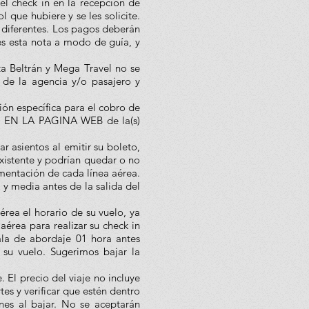
l check in en la recepción de
 que hubiere y se les solicite.
 diferentes. Los pagos deberán
es esta nota a modo de guía, y
ta Beltrán y Mega Travel no se
 de la agencia y/o pasajero y
ón específica para el cobro de
R EN LA PAGINA WEB de la(s)
r asientos al emitir su boleto,
existente y podrían quedar o no
amentación de cada línea aérea.
 y media antes de la salida del
érea el horario de su vuelo, ya
érea para realizar su check in
sala de abordaje 01 hora antes
u vuelo. Sugerimos bajar la
 El precio del viaje no incluye
tes y verificar que estén dentro
nes al bajar. No se aceptarán