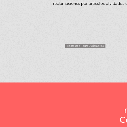
reclamaciones por artículos olvidados o
Regresar a Tours Sudamérica
C