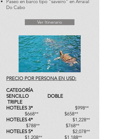
Paseo en barco tipo "saveiro" en Arraial
Do Cabo
Ver Itinerario
PRECIO POR PERSONA EN USD:
CATEGORÍA
SENCILLO DOBLE
TRIPLE
HOTELES 3*
$998°°
$668°° $658°°
HOTELES 4*
$1,228°°
$788°° $768°°
HOTELES 5*
$2,078°°
$1,208°° $1,188°°