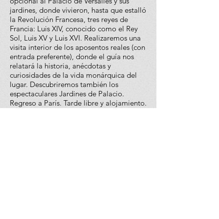
opcional al Palacio de Versalles y sus
jardines, donde vivieron, hasta que estalló
la Revolución Francesa, tres reyes de
Francia: Luis XIV, conocido como el Rey
Sol, Luis XV y Luis XVI. Realizaremos una
visita interior de los aposentos reales (con
entrada preferente), donde el guía nos
relatará la historia, anécdotas y
curiosidades de la vida monárquica del
lugar. Descubriremos también los
espectaculares Jardines de Palacio.
Regreso a París. Tarde libre y alojamiento.
DÍA 08. PARÍS – LONDRES
Desayuno. Salida hacia el puerto de
Calais para embarcar en el ferry y después
de 75 minutos de travesía llegar al puerto
de Dover. Desembarque y continuación a
Londres. Llegada y alojamiento.
DÍA 09. LONDRES
Desayuno y recorrido por la ciudad donde
conoceremos las principales avenidas,
plazas y monumentos. Descubriremos