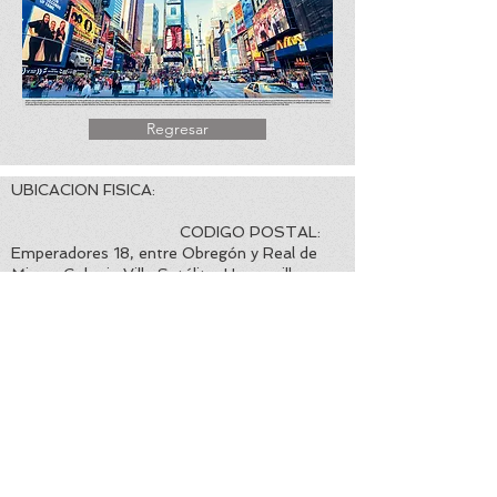
Regresar
UBICACION FISICA:
CODIGO POSTAL:
Emperadores 18, entre Obregón y Real de
Minas, Colonia Villa Satélite, Hermosillo,
Sonora. 83200
EMAIL CORPORATIVO:
TELEFONO Y
WHATSAPP DE CONTACTO:
info@viajesconchitabeltran.com
+52 662 2126914