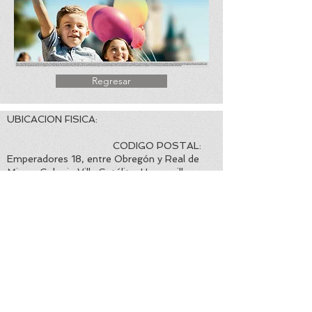
Regresar
UBICACION FISICA:
CODIGO POSTAL:
Emperadores 18, entre Obregón y Real de
Minas, Colonia Villa Satélite, Hermosillo,
Sonora. 83200
EMAIL CORPORATIVO:
TELEFONO Y
WHATSAPP DE CONTACTO:
info@viajesconchitabeltran.com
+52 662 2126914