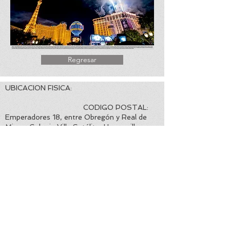
Regresar
UBICACION FISICA:
CODIGO POSTAL:
Emperadores 18, entre Obregón y Real de
Minas, Colonia Villa Satélite, Hermosillo,
Sonora. 83200
EMAIL CORPORATIVO:
TELEFONO Y
WHATSAPP DE CONTACTO:
info@viajesconchitabeltran.com
+52 662 2126914