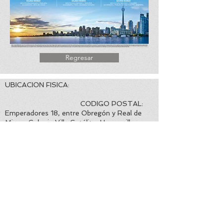
Regresar
UBICACION FISICA:
CODIGO POSTAL:
Emperadores 18, entre Obregón y Real de
Minas, Colonia Villa Satélite, Hermosillo,
Sonora. 83200
EMAIL CORPORATIVO:
TELEFONO Y
WHATSAPP DE CONTACTO:
info@viajesconchitabeltran.com
+52 662 2126914