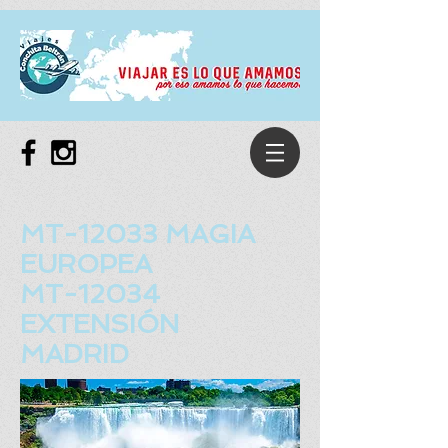
MT-12033
MAGIA
EUROPEA
MT-12034
EXTENSIÓN
MADRID