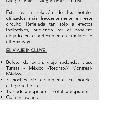
Niagara Falls Niagara Falls Turista
Ésta es la relación de los hoteles
utilizados más frecuentemente en este
circuito. Reflejada tan sólo a efectos
indicativos, pudiendo ser el pasajero
alojado en establecimientos similares o
alternativos
EL VIAJE INCLUYE:
Boleto de avión, viaje redondo, clase
Turista - México -Toronto// Montreal-
México
7 noches de alojamiento en hoteles
categoría turista
Traslado aeropuerto – hotel- aeropuerto
Guía en español
Desayunos Continentales Canadienses
Visitas Panorámicas de Ciudad (Toronto,
Niagara, Montreal, Quebec, Ottawa)
Visita a Mont Tremblant
Visita a Túneles escénicos/ Cataratas del
Niagara según corresponda a la