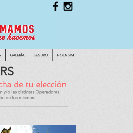
S
GALERÍA
SEGURO
HOLA SIM
RS
cha de tu elección
n y/o las distintas Operadoras
ión de los mismos.