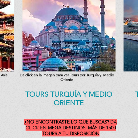
 Asia
Da click en la imagen para ver Tours por Turquía y Medio
Oriente
TOURS TURQUÍA Y MEDIO
ORIENTE
¿NO ENCONTRASTE LO QUE BUSCAS?
DA
CLICK EN
MEGA DESTINOS,
MÁS
DE 1500
TOURS A TU DISPOSICIÓN